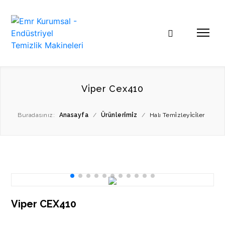
Vi̇per Cex410
Buradasınız:
Anasayfa
/
Ürünleri̇mi̇z
/
Halı Temi̇zleyi̇ci̇ler
Viper CEX410