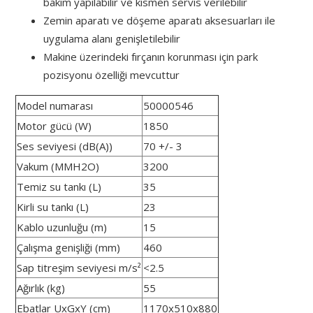
bakım yapılabilir ve kısmen servis verilebilir
Zemin aparatı ve döşeme aparatı aksesuarları ile
uygulama alanı genişletilebilir
Makine üzerindeki fırçanın korunması için park
pozisyonu özelliği mevcuttur
Model numarası
50000546
Motor gücü (W)
1850
Ses seviyesi (dB(A))
70 +/- 3
Vakum (MMH2O)
3200
Temiz su tankı (L)
35
Kirli su tankı (L)
23
Kablo uzunluğu (m)
15
Çalışma genişliği (mm)
460
Sap titreşim seviyesi m/s²
<2.5
Ağırlık (kg)
55
Ebatlar UxGxY (cm)
1170x510x880