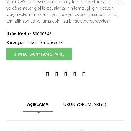
Viper CEX410 sessiz ve üst düzey temizlik performansı ile halı
ve döşemeler gibi tekstil alanlarının temizliği için idealdir.
Güçlü vakum motoru sayesinde yüzeyde aşırı su bırakmaz,
temizlik sonrası kuruma çok hızlı bir şekilde gerçekleşir.
Ürün Kodu
: 50000546
Kategori
:
Halı Temi̇zleyi̇ci̇ler
WHATSAPP'TAN SİPARİŞ
AÇIKLAMA
ÜRÜN YORUMLARI (0)